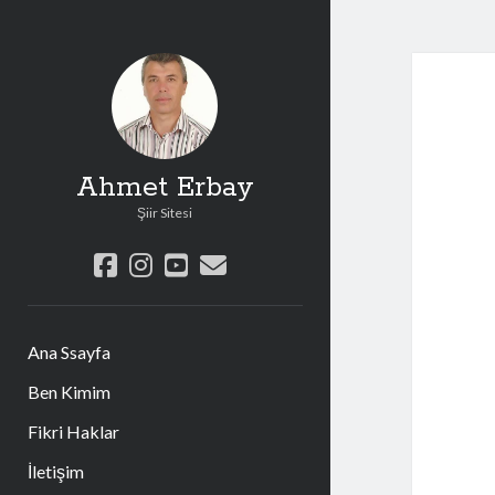
Ahmet Erbay
Şiir Sitesi
facebook
instagram
youtube
e-
posta
Ana Ssayfa
Ben Kimim
Fikri Haklar
İletişim