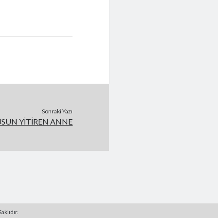
Sonraki Yazı
SUN YİTİREN ANNE
aklıdır.