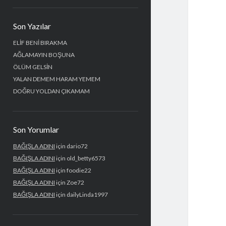
Yan
Son Yazılar
Menü
ELİF BENİ BIRAKMA
AĞLAMAYIN BOŞUNA
ÖLÜM GELSİN
YALAN DEMEM HARAM YEMEM
DOĞRU YOLDAN ÇIKAMAM
Son Yorumlar
BAĞIŞLA ADINI
için
dario72
BAĞIŞLA ADINI
için
old_betty6573
BAĞIŞLA ADINI
için
foodie22
BAĞIŞLA ADINI
için
Zoe72
BAĞIŞLA ADINI
için
dailyLinda1997