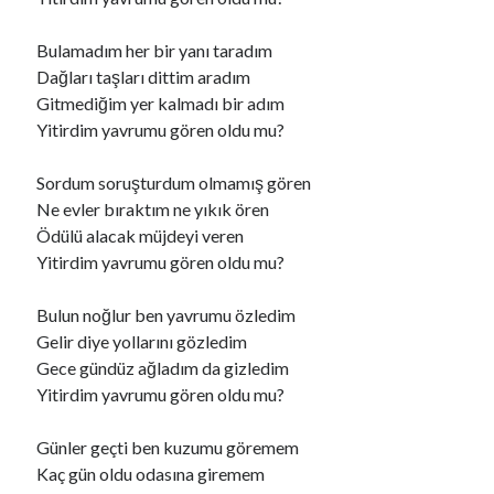
Bulamadım her bir yanı taradım
Ara
Dağları taşları dittim aradım
Ara
Gitmediğim yer kalmadı bir adım
Yitirdim yavrumu gören oldu mu?
Sordum soruşturdum olmamış gören
Ne evler bıraktım ne yıkık ören
Ödülü alacak müjdeyi veren
Yitirdim yavrumu gören oldu mu?
Bulun noğlur ben yavrumu özledim
Gelir diye yollarını gözledim
Gece gündüz ağladım da gizledim
Yitirdim yavrumu gören oldu mu?
Günler geçti ben kuzumu göremem
Kaç gün oldu odasına giremem