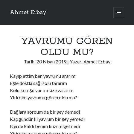
Ahmet Erbay
ana
menüyü
Yan
aç
Son Yazılar
Menü
YAVRUMU GÖREN
ELİF BENİ BIRAKMA
AĞLAMAYIN BOŞUNA
OLDU MU?
ÖLÜM GELSİN
YALAN DEMEM HARAM YEMEM
Tarih:
20 Nisan 2019
| Yazar:
Ahmet Erbay
DOĞRU YOLDAN ÇIKAMAM
Kayıp ettim ben yavrumu ararım
Eşle dostla sağı solu tararım
Kolu komşu var mı size zararım
Son Yorumlar
Yitirdim yavrumu gören oldu mu?
BAĞIŞLA ADINI
için
dario72
BAĞIŞLA ADINI
için
old_betty6573
Dağlara sordum da bir şey demedi
BAĞIŞLA ADINI
için
foodie22
Kaç gündür ki yavrum bir şey yemedi
BAĞIŞLA ADINI
için
Zoe72
Nerde kaldı benim kuzum gelmedi
BAĞIŞLA ADINI
için
dailyLinda1997
Yitirdim yavrumu gören oldu mu?