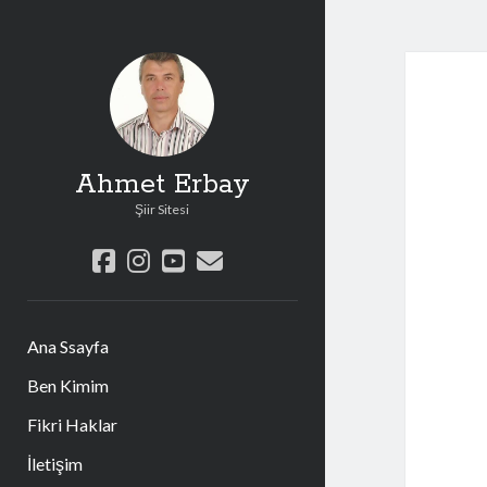
Ahmet Erbay
Şiir Sitesi
facebook
instagram
youtube
e-
posta
Ana Ssayfa
Ben Kimim
Fikri Haklar
İletişim