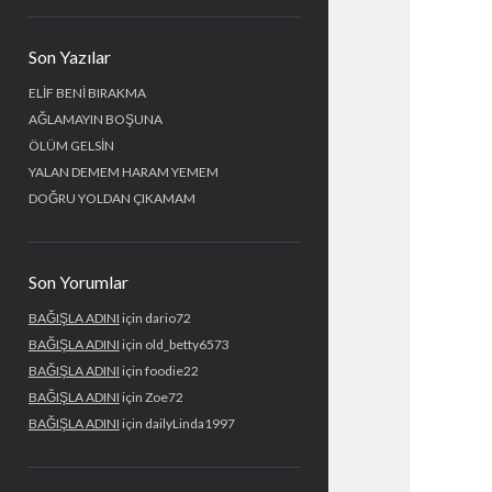
Yan
Son Yazılar
Menü
ELİF BENİ BIRAKMA
AĞLAMAYIN BOŞUNA
ÖLÜM GELSİN
YALAN DEMEM HARAM YEMEM
DOĞRU YOLDAN ÇIKAMAM
Son Yorumlar
BAĞIŞLA ADINI
için
dario72
BAĞIŞLA ADINI
için
old_betty6573
BAĞIŞLA ADINI
için
foodie22
BAĞIŞLA ADINI
için
Zoe72
BAĞIŞLA ADINI
için
dailyLinda1997