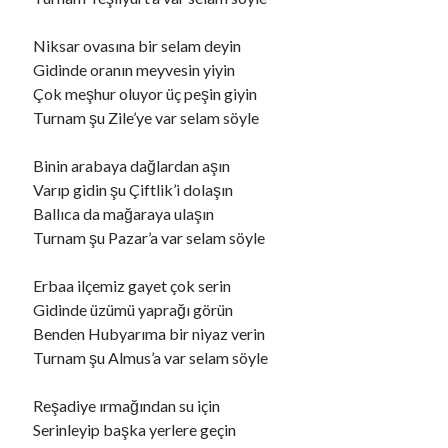
Niksar ovasına bir selam deyin
Ara
Gidinde oranın meyvesin yiyin
Ara
Çok meşhur oluyor üç peşin giyin
Turnam şu Zile’ye var selam söyle
Binin arabaya dağlardan aşın
Varıp gidin şu Çiftlik’i dolaşın
Ballıca da mağaraya ulaşın
Turnam şu Pazar’a var selam söyle
Erbaa ilçemiz gayet çok serin
Gidinde üzümü yaprağı görün
Benden Hubyarıma bir niyaz verin
Turnam şu Almus’a var selam söyle
Reşadiye ırmağından su için
Serinleyip başka yerlere geçin