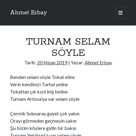
Ahmet Erbay
ana
menüyü
Yan
aç
Son Yazılar
Menü
TURNAM SELAM
ELİF BENİ BIRAKMA
AĞLAMAYIN BOŞUNA
SÖYLE
ÖLÜM GELSİN
YALAN DEMEM HARAM YEMEM
Tarih:
20 Nisan 2019
| Yazar:
Ahmet Erbay
DOĞRU YOLDAN ÇIKAMAM
Benden selam söyle Tokat eline
Verin kendinizi Turhal yeline
Tokattan çık kızıl iniş beline
Son Yorumlar
Turnam Artova’ya var selam söyle
BAĞIŞLA ADINI
için
dario72
BAĞIŞLA ADINI
için
old_betty6573
Çermik Sulusaray gayet çok yakın
BAĞIŞLA ADINI
için
foodie22
Orayı görmeden geçmeyin sakın
BAĞIŞLA ADINI
için
Zoe72
Şu bizim köylere gidin bir bakın
BAĞIŞLA ADINI
için
dailyLinda1997
Turnam Yeşilyurt’a var selam söyle