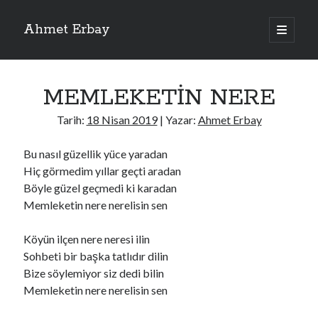
Ahmet Erbay
ana
menüyü
Yan
aç
Son Yazılar
Menü
MEMLEKETİN NERE
ELİF BENİ BIRAKMA
AĞLAMAYIN BOŞUNA
Tarih:
18 Nisan 2019
| Yazar:
Ahmet Erbay
ÖLÜM GELSİN
YALAN DEMEM HARAM YEMEM
Bu nasıl güzellik yüce yaradan
DOĞRU YOLDAN ÇIKAMAM
Hiç görmedim yıllar geçti aradan
Böyle güzel geçmedi ki karadan
Memleketin nere nerelisin sen
Son Yorumlar
Köyün ilçen nere neresi ilin
BAĞIŞLA ADINI
için
dario72
Sohbeti bir başka tatlıdır dilin
BAĞIŞLA ADINI
için
old_betty6573
Bize söylemiyor siz dedi bilin
BAĞIŞLA ADINI
için
foodie22
Memleketin nere nerelisin sen
BAĞIŞLA ADINI
için
Zoe72
BAĞIŞLA ADINI
için
dailyLinda1997