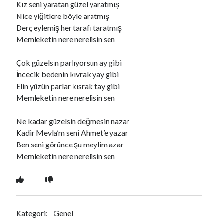
Kız seni yaratan güzel yaratmış
Nice yiğitlere böyle aratmış
Derç eylemiş her tarafı taratmış
Ara
Memleketin nere nerelisin sen
Ara
Çok güzelsin parlıyorsun ay gibi
İncecik bedenin kıvrak yay gibi
Elin yüzün parlar kısrak tay gibi
Memleketin nere nerelisin sen
Ne kadar güzelsin değmesin nazar
Kadir Mevla’m seni Ahmet’e yazar
Ben seni görünce şu meylim azar
Memleketin nere nerelisin sen
Kategori:
Genel