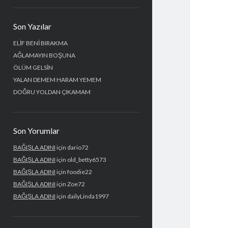
Yan
Son Yazılar
Menü
ELİF BENİ BIRAKMA
AĞLAMAYIN BOŞUNA
ÖLÜM GELSİN
YALAN DEMEM HARAM YEMEM
DOĞRU YOLDAN ÇIKAMAM
Son Yorumlar
BAĞIŞLA ADINI
için
dario72
BAĞIŞLA ADINI
için
old_betty6573
BAĞIŞLA ADINI
için
foodie22
BAĞIŞLA ADINI
için
Zoe72
BAĞIŞLA ADINI
için
dailyLinda1997