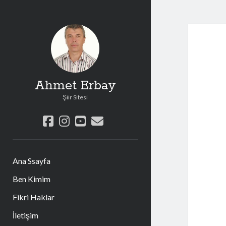
Ahmet Erbay
Şiir Sitesi
facebook
instagram
youtube
e-
posta
Ana Ssayfa
Ben Kimim
Fikri Haklar
İletişim