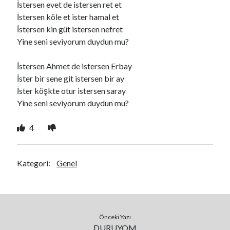
İstersen evet de istersen ret et
İstersen köle et ister hamal et
İstersen kin güt istersen nefret
Ara
Yine seni seviyorum duydun mu?
Ara
İstersen Ahmet de istersen Erbay
İster bir sene git istersen bir ay
İster köşkte otur istersen saray
Yine seni seviyorum duydun mu?
4
Kategori:
Genel
Önceki Yazı
DURUYOM