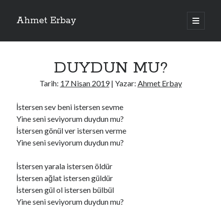
Ahmet Erbay
ana
menüyü
Yan
aç
Son Yazılar
Menü
DUYDUN MU?
ELİF BENİ BIRAKMA
AĞLAMAYIN BOŞUNA
Tarih:
17 Nisan 2019
| Yazar:
Ahmet Erbay
ÖLÜM GELSİN
YALAN DEMEM HARAM YEMEM
İstersen sev beni istersen sevme
DOĞRU YOLDAN ÇIKAMAM
Yine seni seviyorum duydun mu?
İstersen gönül ver istersen verme
Yine seni seviyorum duydun mu?
Son Yorumlar
İstersen yarala istersen öldür
BAĞIŞLA ADINI
için
dario72
İstersen ağlat istersen güldür
BAĞIŞLA ADINI
için
old_betty6573
İstersen gül ol istersen bülbül
BAĞIŞLA ADINI
için
foodie22
Yine seni seviyorum duydun mu?
BAĞIŞLA ADINI
için
Zoe72
BAĞIŞLA ADINI
için
dailyLinda1997