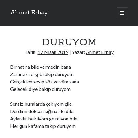
Ahmet Erbay
ana
menüyü
Yan
aç
Son Yazılar
Menü
DURUYOM
ELİF BENİ BIRAKMA
AĞLAMAYIN BOŞUNA
Tarih:
17 Nisan 2019
| Yazar:
Ahmet Erbay
ÖLÜM GELSİN
YALAN DEMEM HARAM YEMEM
Bir hatıra bile vermedin bana
DOĞRU YOLDAN ÇIKAMAM
Zararsız sel gibi akıp duruyom
Gerçekten sevip söz verdim sana
Gelecek diye bakıp duruyom
Son Yorumlar
Sensiz buralarda çekiyom çile
BAĞIŞLA ADINI
için
dario72
Derdimi döksen sığmaz ki dile
BAĞIŞLA ADINI
için
old_betty6573
Aylardır bekliyom gelmiyon bile
BAĞIŞLA ADINI
için
foodie22
Her gün kafama takıp duruyom
BAĞIŞLA ADINI
için
Zoe72
BAĞIŞLA ADINI
için
dailyLinda1997