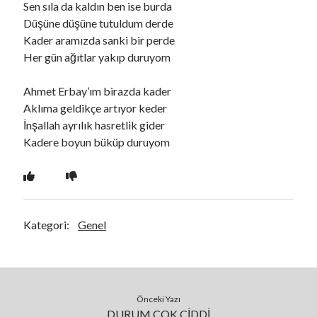
Sen sıla da kaldın ben ise burda
Düşüne düşüne tutuldum derde
Kader aramızda sanki bir perde
Ara
Her gün ağıtlar yakıp duruyom
Ara
Ahmet Erbay’ım birazda kader
Aklıma geldikçe artıyor keder
İnşallah ayrılık hasretlik gider
Kadere boyun büküp duruyom
Kategori:
Genel
Önceki Yazı
DURUM ÇOK CİDDİ