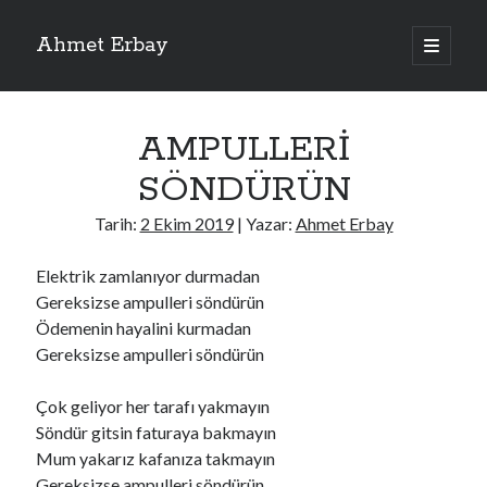
Ahmet Erbay
ana
menüyü
Yan
aç
Son Yazılar
Menü
AMPULLERİ
ELİF BENİ BIRAKMA
AĞLAMAYIN BOŞUNA
SÖNDÜRÜN
ÖLÜM GELSİN
YALAN DEMEM HARAM YEMEM
Tarih:
2 Ekim 2019
| Yazar:
Ahmet Erbay
DOĞRU YOLDAN ÇIKAMAM
Elektrik zamlanıyor durmadan
Gereksizse ampulleri söndürün
Ödemenin hayalini kurmadan
Son Yorumlar
Gereksizse ampulleri söndürün
BAĞIŞLA ADINI
için
dario72
BAĞIŞLA ADINI
için
old_betty6573
Çok geliyor her tarafı yakmayın
BAĞIŞLA ADINI
için
foodie22
Söndür gitsin faturaya bakmayın
BAĞIŞLA ADINI
için
Zoe72
Mum yakarız kafanıza takmayın
BAĞIŞLA ADINI
için
dailyLinda1997
Gereksizse ampulleri söndürün