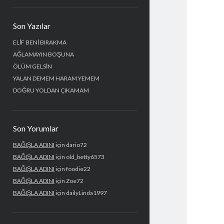
Yan
Son Yazılar
Menü
ELİF BENİ BIRAKMA
AĞLAMAYIN BOŞUNA
ÖLÜM GELSİN
YALAN DEMEM HARAM YEMEM
DOĞRU YOLDAN ÇIKAMAM
Son Yorumlar
BAĞIŞLA ADINI
için
dario72
BAĞIŞLA ADINI
için
old_betty6573
BAĞIŞLA ADINI
için
foodie22
BAĞIŞLA ADINI
için
Zoe72
BAĞIŞLA ADINI
için
dailyLinda1997