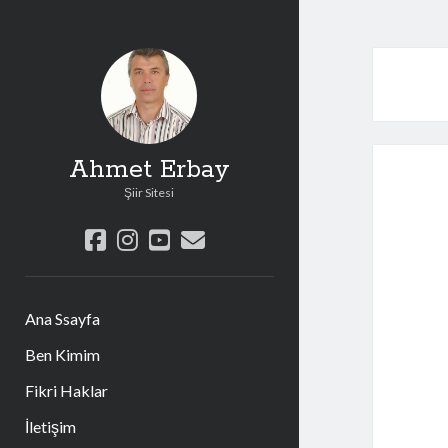
Ahmet Erbay
Şiir Sitesi
facebook
instagram
youtube
e-
posta
Ana Ssayfa
Ben Kimim
Fikri Haklar
İletişim