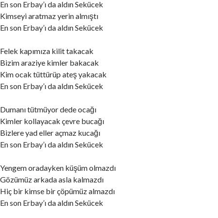
En son Erbay’ı da aldın Sekücek
Kimseyi aratmaz yerin almıştı
En son Erbay’ı da aldın Sekücek
Felek kapımıza kilit takacak
Bizim araziye kimler bakacak
Kim ocak tüttürüp ateş yakacak
En son Erbay’ı da aldın Sekücek
Dumanı tütmüyor dede ocağı
Kimler kollayacak çevre bucağı
Bizlere yad eller açmaz kucağı
En son Erbay’ı da aldın Sekücek
Yengem oradayken küşüm olmazdı
Gözümüz arkada asla kalmazdı
Hiç bir kimse bir çöpümüz almazdı
En son Erbay’ı da aldın Sekücek