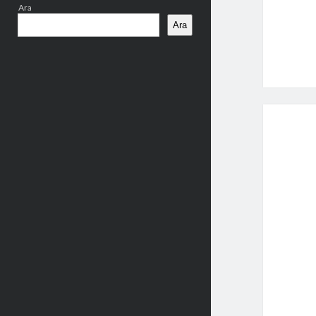
Ara
Ara