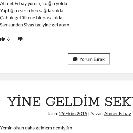
Ahmet Erbay yürür çizdiğin yolda
Yaptığın eserin hep sağda solda
Çabuk gel ülkene bir paşa olda
Samsundan Sivas’tan yine gel atam
6
Yorum Bırak
YİNE GELDİM SE
Tarih:
29 Ekim 2019
| Yazar:
Ahmet Erbay
Yemin olsun daha gelmem demiştim