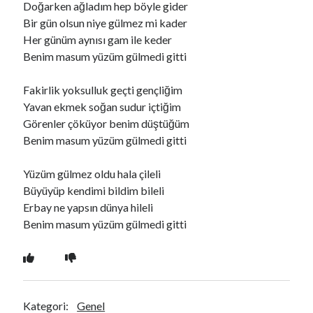
Doğarken ağladım hep böyle gider
Bir gün olsun niye gülmez mi kader
Her günüm aynısı gam ile keder
Ara
Benim masum yüzüm gülmedi gitti
Ara
Fakirlik yoksulluk geçti gençliğim
Yavan ekmek soğan sudur içtiğim
Görenler çöküyor benim düştüğüm
Benim masum yüzüm gülmedi gitti
Yüzüm gülmez oldu hala çileli
Büyüyüp kendimi bildim bileli
Erbay ne yapsın dünya hileli
Benim masum yüzüm gülmedi gitti
Kategori:
Genel