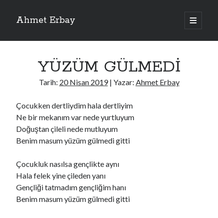
Ahmet Erbay
ana
menüyü
Yan
aç
Son Yazılar
Menü
YÜZÜM GÜLMEDİ
ELİF BENİ BIRAKMA
AĞLAMAYIN BOŞUNA
Tarih:
20 Nisan 2019
| Yazar:
Ahmet Erbay
ÖLÜM GELSİN
YALAN DEMEM HARAM YEMEM
Çocukken dertliydim hala dertliyim
DOĞRU YOLDAN ÇIKAMAM
Ne bir mekanım var nede yurtluyum
Doğuştan çileli nede mutluyum
Benim masum yüzüm gülmedi gitti
Son Yorumlar
Çocukluk nasılsa gençlikte aynı
BAĞIŞLA ADINI
için
dario72
Hala felek yine çileden yanı
BAĞIŞLA ADINI
için
old_betty6573
Gençliği tatmadım gençliğim hanı
BAĞIŞLA ADINI
için
foodie22
Benim masum yüzüm gülmedi gitti
BAĞIŞLA ADINI
için
Zoe72
BAĞIŞLA ADINI
için
dailyLinda1997