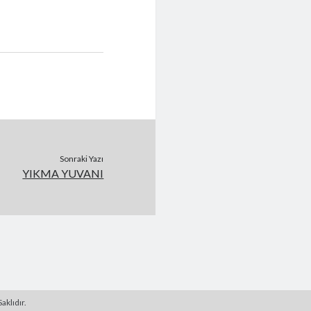
Sonraki Yazı
YIKMA YUVANI
aklıdır.