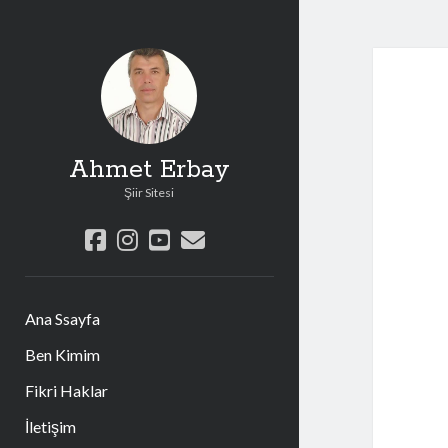
Ahmet Erbay
Şiir Sitesi
facebook
instagram
youtube
e-
posta
Ana Ssayfa
Ben Kimim
Fikri Haklar
İletişim