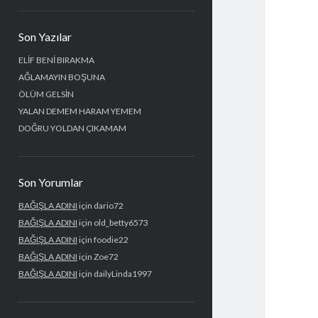
Yan
Son Yazılar
Menü
ELİF BENİ BIRAKMA
AĞLAMAYIN BOŞUNA
ÖLÜM GELSİN
YALAN DEMEM HARAM YEMEM
DOĞRU YOLDAN ÇIKAMAM
Son Yorumlar
BAĞIŞLA ADINI
için
dario72
BAĞIŞLA ADINI
için
old_betty6573
BAĞIŞLA ADINI
için
foodie22
BAĞIŞLA ADINI
için
Zoe72
BAĞIŞLA ADINI
için
dailyLinda1997