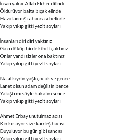
İnsan yakar Allah Ekber dilinde
Öldürüyor balta bıçak elinde
Hazırlanmış tabancası belinde
Yakıp yıkıp gitti yezit soyları
İnsanları diri diri yaktınız
Gazı döküp birde kibrit çaktınız
Onlar yandı sizler ona baktınız
Yakıp yıkıp gitti yezit soyları
Nasıl kıydın yaşlı çocuk ve gence
Lanet olsun adam değilsin bence
Yakıştı mı söyle bakalım sence
Yakıp yıkıp gitti yezit soyları
Ahmet Erbay unutulmaz acısı
Kin kusuyor size kardeş bacısı
Duyuluyor bu gün gibi sancısı
Yakıp yıkıp gitti yezit soyları