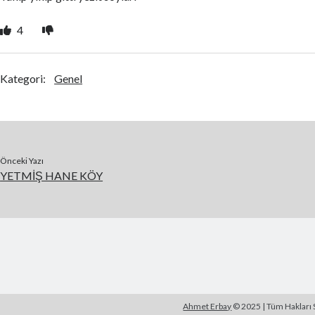
4
Kategori:
Genel
Önceki Yazı
YETMİŞ HANE KÖY
Ahmet Erbay
© 2025 | Tüm Hakları S