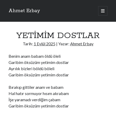
Ahmet Erbay
ana
menüyü
Yan
aç
Son Yazılar
Menü
YETİMİM DOSTLAR
ELİF BENİ BIRAKMA
AĞLAMAYIN BOŞUNA
Tarih:
1 Eylül 2025
| Yazar:
Ahmet Erbay
ÖLÜM GELSİN
YALAN DEMEM HARAM YEMEM
Benim anam babam öldü öleli
DOĞRU YOLDAN ÇIKAMAM
Garibim öksüzüm yetimim dostlar
Ayrılık bizleri böldü böleli
Garibim öksüzüm yetimim dostlar
Son Yorumlar
Bırakıp gittiler anam ve babam
BAĞIŞLA ADINI
için
dario72
Hal hatır sormuyor hısım akrabam
BAĞIŞLA ADINI
için
old_betty6573
İşe yaramadı verdiğim çabam
BAĞIŞLA ADINI
için
foodie22
Garibim öksüzüm yetimim dostlar
BAĞIŞLA ADINI
için
Zoe72
BAĞIŞLA ADINI
için
dailyLinda1997