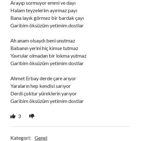
Arayıp sormuyor emmi ve dayı
Halam teyzelerim ayırmaz payı
Bana layık görmez bir bardak çayı
Ara
Garibim öksüzüm yetimim dostlar
Ara
Ah anam olsaydı beni unutmaz
Babanın yerini hiç kimse tutmaz
Yavrular olmadan bir lokma yutmaz
Garibim öksüzüm yetimim dostlar
Ahmet Erbay derde çare arıyor
Yaraların hep kendisi sarıyor
Derdi çoktur yüreklerin yarıyor
Garibim öksüzüm yetimim dostlar
3
Kategori:
Genel