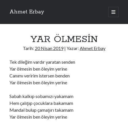
Ahmet Erbay
ana
menüyü
Yan
aç
Son Yazılar
Menü
YAR ÖLMESİN
ELİF BENİ BIRAKMA
AĞLAMAYIN BOŞUNA
Tarih:
20 Nisan 2019
| Yazar:
Ahmet Erbay
ÖLÜM GELSİN
YALAN DEMEM HARAM YEMEM
Tek dileğim vardır yaratan senden
DOĞRU YOLDAN ÇIKAMAM
Yar ölmesin ben öleyim yerine
Canımı veririm istersen benden
Yar ölmesin ben öleyim yerine
Son Yorumlar
Sabah kalkıp sobamızı yakamam
BAĞIŞLA ADINI
için
dario72
Hem çalışıp çocuklara bakamam
BAĞIŞLA ADINI
için
old_betty6573
Mandal bulup çamaşırı takamam
BAĞIŞLA ADINI
için
foodie22
Yar ölmesin ben öleyim yerine
BAĞIŞLA ADINI
için
Zoe72
BAĞIŞLA ADINI
için
dailyLinda1997