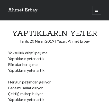
Ahmet Erbay
ana
menüyü
Yan
aç
Son Yazılar
Menü
YAPTIKLARIN YETER
ELİF BENİ BIRAKMA
AĞLAMAYIN BOŞUNA
Tarih:
20 Nisan 2019
| Yazar:
Ahmet Erbay
ÖLÜM GELSİN
YALAN DEMEM HARAM YEMEM
Yoksulluk düştü peşime
DOĞRU YOLDAN ÇIKAMAM
Yaptıkların yeter artık
Elin atar her işime
Yaptıkların yeter artık
Son Yorumlar
Her gün peşimden geliyor
BAĞIŞLA ADINI
için
dario72
Bana musallat oluyor
BAĞIŞLA ADINI
için
old_betty6573
Çektiğimi hep biliyor
BAĞIŞLA ADINI
için
foodie22
Yaptıkların yeter artık
BAĞIŞLA ADINI
için
Zoe72
BAĞIŞLA ADINI
için
dailyLinda1997