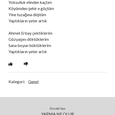
Yoksulluk elinden kaçtım
Köyümden şehir e göçtüm
Yine tuzağına düştüm
Ara
Yaptıkların yeter artık
Ara
Ahmet Erbay çektiklerim
Gözyaşını döktüklerim
Sana boyun büktüklerim
Yaptıkların yeter artık
Kategori:
Genel
Önceki Yazı
YAPMA NE OLUR