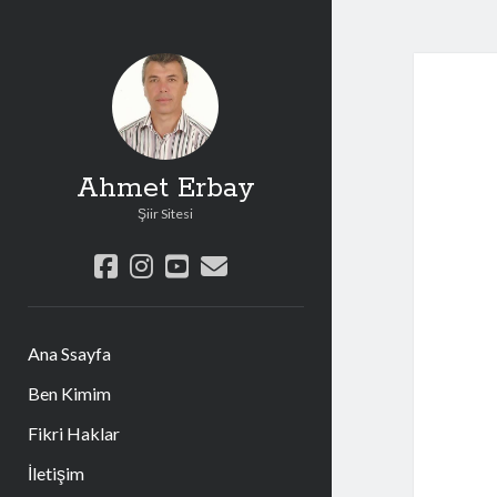
Ahmet Erbay
Şiir Sitesi
facebook
instagram
youtube
e-
posta
Ana Ssayfa
Ben Kimim
Fikri Haklar
İletişim