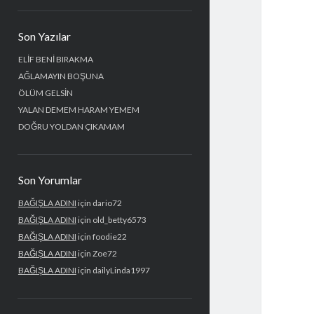
Yan
Son Yazılar
Menü
ELİF BENİ BIRAKMA
AĞLAMAYIN BOŞUNA
ÖLÜM GELSİN
YALAN DEMEM HARAM YEMEM
DOĞRU YOLDAN ÇIKAMAM
Son Yorumlar
BAĞIŞLA ADINI
için
dario72
BAĞIŞLA ADINI
için
old_betty6573
BAĞIŞLA ADINI
için
foodie22
BAĞIŞLA ADINI
için
Zoe72
BAĞIŞLA ADINI
için
dailyLinda1997