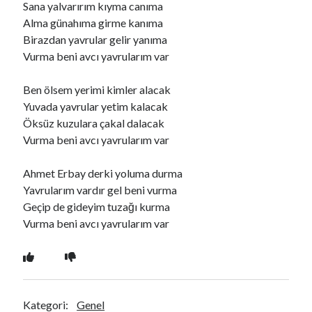
Sana yalvarırım kıyma canıma
Alma günahıma girme kanıma
Birazdan yavrular gelir yanıma
Ara
Vurma beni avcı yavrularım var
Ara
Ben ölsem yerimi kimler alacak
Yuvada yavrular yetim kalacak
Öksüz kuzulara çakal dalacak
Vurma beni avcı yavrularım var
Ahmet Erbay derki yoluma durma
Yavrularım vardır gel beni vurma
Geçip de gideyim tuzağı kurma
Vurma beni avcı yavrularım var
Kategori:
Genel