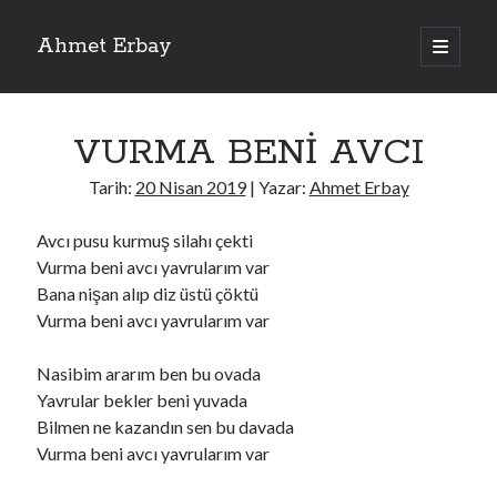
Ahmet Erbay
ana
menüyü
Yan
aç
Son Yazılar
Menü
VURMA BENİ AVCI
ELİF BENİ BIRAKMA
AĞLAMAYIN BOŞUNA
Tarih:
20 Nisan 2019
| Yazar:
Ahmet Erbay
ÖLÜM GELSİN
YALAN DEMEM HARAM YEMEM
Avcı pusu kurmuş silahı çekti
DOĞRU YOLDAN ÇIKAMAM
Vurma beni avcı yavrularım var
Bana nişan alıp diz üstü çöktü
Vurma beni avcı yavrularım var
Son Yorumlar
Nasibim ararım ben bu ovada
BAĞIŞLA ADINI
için
dario72
Yavrular bekler beni yuvada
BAĞIŞLA ADINI
için
old_betty6573
Bilmen ne kazandın sen bu davada
BAĞIŞLA ADINI
için
foodie22
Vurma beni avcı yavrularım var
BAĞIŞLA ADINI
için
Zoe72
BAĞIŞLA ADINI
için
dailyLinda1997