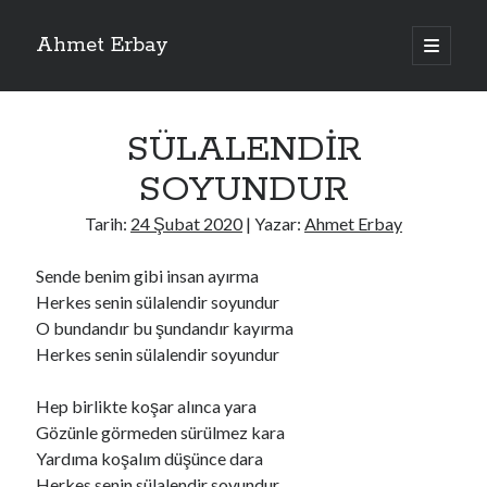
Ahmet Erbay
ana
menüyü
Yan
aç
Son Yazılar
Menü
SÜLALENDİR
ELİF BENİ BIRAKMA
AĞLAMAYIN BOŞUNA
SOYUNDUR
ÖLÜM GELSİN
YALAN DEMEM HARAM YEMEM
Tarih:
24 Şubat 2020
| Yazar:
Ahmet Erbay
DOĞRU YOLDAN ÇIKAMAM
Sende benim gibi insan ayırma
Herkes senin sülalendir soyundur
O bundandır bu şundandır kayırma
Son Yorumlar
Herkes senin sülalendir soyundur
BAĞIŞLA ADINI
için
dario72
BAĞIŞLA ADINI
için
old_betty6573
Hep birlikte koşar alınca yara
BAĞIŞLA ADINI
için
foodie22
Gözünle görmeden sürülmez kara
BAĞIŞLA ADINI
için
Zoe72
Yardıma koşalım düşünce dara
BAĞIŞLA ADINI
için
dailyLinda1997
Herkes senin sülalendir soyundur