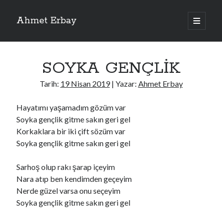
Ahmet Erbay
ana
menüyü
Yan
aç
Son Yazılar
Menü
SOYKA GENÇLİK
ELİF BENİ BIRAKMA
AĞLAMAYIN BOŞUNA
Tarih:
19 Nisan 2019
| Yazar:
Ahmet Erbay
ÖLÜM GELSİN
YALAN DEMEM HARAM YEMEM
Hayatımı yaşamadım gözüm var
DOĞRU YOLDAN ÇIKAMAM
Soyka gençlik gitme sakın geri gel
Korkaklara bir iki çift sözüm var
Soyka gençlik gitme sakın geri gel
Son Yorumlar
Sarhoş olup rakı şarap içeyim
BAĞIŞLA ADINI
için
dario72
Nara atıp ben kendimden geçeyim
BAĞIŞLA ADINI
için
old_betty6573
Nerde güzel varsa onu seçeyim
BAĞIŞLA ADINI
için
foodie22
Soyka gençlik gitme sakın geri gel
BAĞIŞLA ADINI
için
Zoe72
BAĞIŞLA ADINI
için
dailyLinda1997