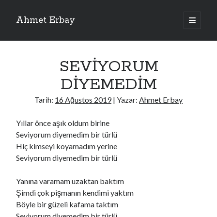
Ahmet Erbay
ana
menüyü
Yan
aç
Son Yazılar
Menü
SEVİYORUM
ELİF BENİ BIRAKMA
AĞLAMAYIN BOŞUNA
DİYEMEDİM
ÖLÜM GELSİN
YALAN DEMEM HARAM YEMEM
Tarih:
16 Ağustos 2019
| Yazar:
Ahmet Erbay
DOĞRU YOLDAN ÇIKAMAM
Yıllar önce aşık oldum birine
Seviyorum diyemedim bir türlü
Hiç kimseyi koyamadım yerine
Son Yorumlar
Seviyorum diyemedim bir türlü
BAĞIŞLA ADINI
için
dario72
BAĞIŞLA ADINI
için
old_betty6573
Yanına varamam uzaktan baktım
BAĞIŞLA ADINI
için
foodie22
Şimdi çok pişmanın kendimi yaktım
BAĞIŞLA ADINI
için
Zoe72
Böyle bir güzeli kafama taktım
BAĞIŞLA ADINI
için
dailyLinda1997
Seviyorum diyemedim bir türlü