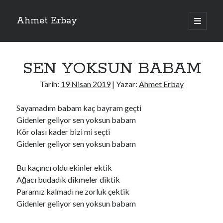
Ahmet Erbay
ana
menüyü
Yan
aç
Son Yazılar
Menü
SEN YOKSUN BABAM
ELİF BENİ BIRAKMA
AĞLAMAYIN BOŞUNA
Tarih:
19 Nisan 2019
| Yazar:
Ahmet Erbay
ÖLÜM GELSİN
YALAN DEMEM HARAM YEMEM
Sayamadım babam kaç bayram geçti
DOĞRU YOLDAN ÇIKAMAM
Gidenler geliyor sen yoksun babam
Kör olası kader bizi mi seçti
Gidenler geliyor sen yoksun babam
Son Yorumlar
Bu kaçıncı oldu ekinler ektik
BAĞIŞLA ADINI
için
dario72
Ağacı budadık dikmeler diktik
BAĞIŞLA ADINI
için
old_betty6573
Paramız kalmadı ne zorluk çektik
BAĞIŞLA ADINI
için
foodie22
Gidenler geliyor sen yoksun babam
BAĞIŞLA ADINI
için
Zoe72
BAĞIŞLA ADINI
için
dailyLinda1997