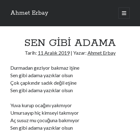
Ahmet Erbay
ana
menüyü
Yan
aç
Son Yazılar
Menü
SEN GİBİ ADAMA
ELİF BENİ BIRAKMA
AĞLAMAYIN BOŞUNA
Tarih:
11 Aralık 2019
| Yazar:
Ahmet Erbay
ÖLÜM GELSİN
YALAN DEMEM HARAM YEMEM
Durmadan geziyor bakmaz işine
DOĞRU YOLDAN ÇIKAMAM
Sen gibi adama yazıklar olsun
Çok çapkındır sadık değil eşine
Sen gibi adama yazıklar olsun
Son Yorumlar
Yuva kurup ocağını yakmıyor
BAĞIŞLA ADINI
için
dario72
Umursayıp hiç kimseyi takmıyor
BAĞIŞLA ADINI
için
old_betty6573
Aç susuz mu çocuğuna bakmıyor
BAĞIŞLA ADINI
için
foodie22
Sen gibi adama yazıklar olsun
BAĞIŞLA ADINI
için
Zoe72
BAĞIŞLA ADINI
için
dailyLinda1997