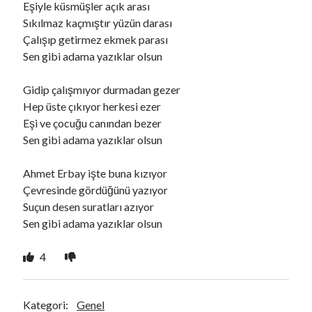
Eşiyle küsmüşler açık arası
Sıkılmaz kaçmıştır yüzün darası
Çalışıp getirmez ekmek parası
Ara
Sen gibi adama yazıklar olsun
Ara
Gidip çalışmıyor durmadan gezer
Hep üste çıkıyor herkesi ezer
Eşi ve çocuğu canından bezer
Sen gibi adama yazıklar olsun
Ahmet Erbay işte buna kızıyor
Çevresinde gördüğünü yazıyor
Suçun desen suratları azıyor
Sen gibi adama yazıklar olsun
4
Kategori:
Genel