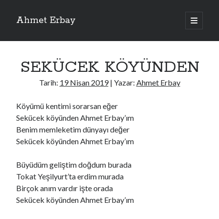
Ahmet Erbay
ana
menüyü
Yan
aç
Son Yazılar
Menü
SEKÜCEK KÖYÜNDEN
ELİF BENİ BIRAKMA
AĞLAMAYIN BOŞUNA
Tarih:
19 Nisan 2019
| Yazar:
Ahmet Erbay
ÖLÜM GELSİN
YALAN DEMEM HARAM YEMEM
Köyümü kentimi sorarsan eğer
DOĞRU YOLDAN ÇIKAMAM
Sekücek köyünden Ahmet Erbay’ım
Benim memleketim dünyayı değer
Sekücek köyünden Ahmet Erbay’ım
Son Yorumlar
Büyüdüm geliştim doğdum burada
BAĞIŞLA ADINI
için
dario72
Tokat Yeşilyurt’ta erdim murada
BAĞIŞLA ADINI
için
old_betty6573
Birçok anım vardır işte orada
BAĞIŞLA ADINI
için
foodie22
Sekücek köyünden Ahmet Erbay’ım
BAĞIŞLA ADINI
için
Zoe72
BAĞIŞLA ADINI
için
dailyLinda1997