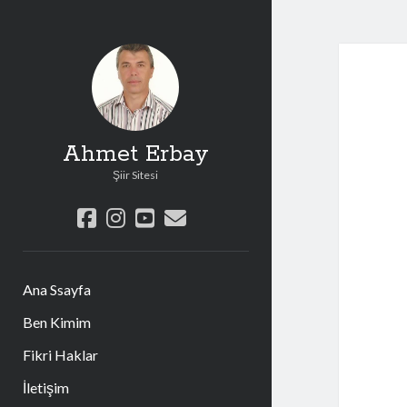
Ahmet Erbay
Şiir Sitesi
facebook
instagram
youtube
e-
posta
Ana Ssayfa
Ben Kimim
Fikri Haklar
İletişim