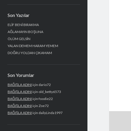
Yan
Son Yazılar
Menü
ELİF BENİ BIRAKMA
AĞLAMAYIN BOŞUNA
ÖLÜM GELSİN
YALAN DEMEM HARAM YEMEM
DOĞRU YOLDAN ÇIKAMAM
Son Yorumlar
BAĞIŞLA ADINI
için
dario72
BAĞIŞLA ADINI
için
old_betty6573
BAĞIŞLA ADINI
için
foodie22
BAĞIŞLA ADINI
için
Zoe72
BAĞIŞLA ADINI
için
dailyLinda1997