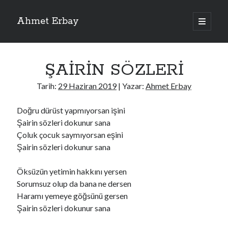
Ahmet Erbay
ana
menüyü
Yan
aç
Son Yazılar
Menü
ŞAİRİN SÖZLERİ
ELİF BENİ BIRAKMA
AĞLAMAYIN BOŞUNA
Tarih:
29 Haziran 2019
| Yazar:
Ahmet Erbay
ÖLÜM GELSİN
YALAN DEMEM HARAM YEMEM
Doğru dürüst yapmıyorsan işini
DOĞRU YOLDAN ÇIKAMAM
Şairin sözleri dokunur sana
Çoluk çocuk saymıyorsan eşini
Şairin sözleri dokunur sana
Son Yorumlar
Öksüzün yetimin hakkını yersen
BAĞIŞLA ADINI
için
dario72
Sorumsuz olup da bana ne dersen
BAĞIŞLA ADINI
için
old_betty6573
Haramı yemeye göğsünü gersen
BAĞIŞLA ADINI
için
foodie22
Şairin sözleri dokunur sana
BAĞIŞLA ADINI
için
Zoe72
BAĞIŞLA ADINI
için
dailyLinda1997