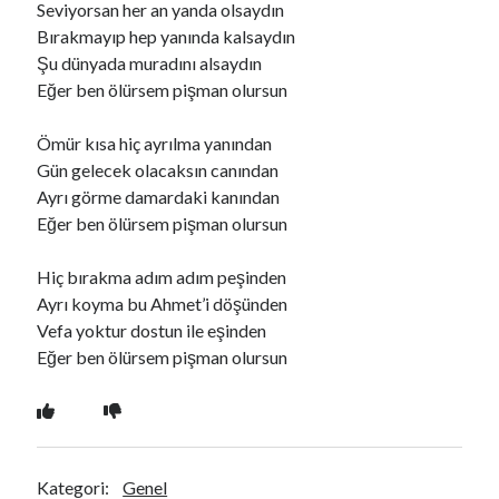
Seviyorsan her an yanda olsaydın
Bırakmayıp hep yanında kalsaydın
Şu dünyada muradını alsaydın
Ara
Eğer ben ölürsem pişman olursun
Ara
Ömür kısa hiç ayrılma yanından
Gün gelecek olacaksın canından
Ayrı görme damardaki kanından
Eğer ben ölürsem pişman olursun
Hiç bırakma adım adım peşinden
Ayrı koyma bu Ahmet’i döşünden
Vefa yoktur dostun ile eşinden
Eğer ben ölürsem pişman olursun
Kategori:
Genel