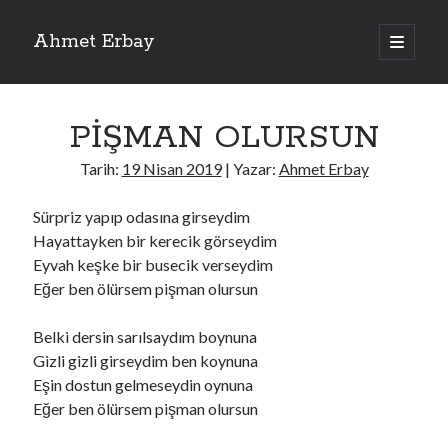
Ahmet Erbay
ana
menüyü
Yan
aç
Son Yazılar
Menü
PİŞMAN OLURSUN
ELİF BENİ BIRAKMA
AĞLAMAYIN BOŞUNA
Tarih:
19 Nisan 2019
| Yazar:
Ahmet Erbay
ÖLÜM GELSİN
YALAN DEMEM HARAM YEMEM
Sürpriz yapıp odasına girseydim
DOĞRU YOLDAN ÇIKAMAM
Hayattayken bir kerecik görseydim
Eyvah keşke bir busecik verseydim
Eğer ben ölürsem pişman olursun
Son Yorumlar
Belki dersin sarılsaydım boynuna
BAĞIŞLA ADINI
için
dario72
Gizli gizli girseydim ben koynuna
BAĞIŞLA ADINI
için
old_betty6573
Eşin dostun gelmeseydin oynuna
BAĞIŞLA ADINI
için
foodie22
Eğer ben ölürsem pişman olursun
BAĞIŞLA ADINI
için
Zoe72
BAĞIŞLA ADINI
için
dailyLinda1997