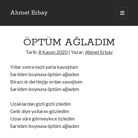
Ahmet Erbay
ana
menüyü
Yan
aç
Son Yazılar
Menü
ÖPTÜM AĞLADIM
ELİF BENİ BIRAKMA
AĞLAMAYIN BOŞUNA
Tarih:
8 Kasım 2020
| Yazar:
Ahmet Erbay
ÖLÜM GELSİN
YALAN DEMEM HARAM YEMEM
Yıllar sonra nazlı yarla kavuştum
DOĞRU YOLDAN ÇIKAMAM
Sarıldım boynuna öptüm ağladım
Birazcık dertleşip ordan savuştum
Sarıldım boynuna öptüm ağladım
Son Yorumlar
Uzaklardan gizli gizli izledim
BAĞIŞLA ADINI
için
dario72
Gelir diye yollarını gözledim
BAĞIŞLA ADINI
için
old_betty6573
Uzun süre görmeyince özledim
BAĞIŞLA ADINI
için
foodie22
Sarıldım boynuna öptüm ağladım
BAĞIŞLA ADINI
için
Zoe72
BAĞIŞLA ADINI
için
dailyLinda1997