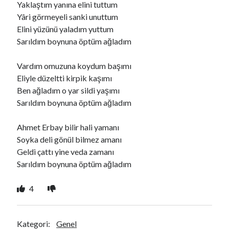
Yaklaştım yanına elini tuttum
Yâri görmeyeli sanki unuttum
Elini yüzünü yaladım yuttum
Ara
Sarıldım boynuna öptüm ağladım
Ara
Vardım omuzuna koydum başımı
Eliyle düzeltti kirpik kaşımı
Ben ağladım o yar sildi yaşımı
Sarıldım boynuna öptüm ağladım
Ahmet Erbay bilir hali yamanı
Soyka deli gönül bilmez amanı
Geldi çattı yine veda zamanı
Sarıldım boynuna öptüm ağladım
4
Kategori:
Genel