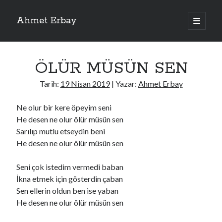
Ahmet Erbay
ana
menüyü
Yan
aç
Son Yazılar
Menü
ÖLÜR MÜSÜN SEN
ELİF BENİ BIRAKMA
AĞLAMAYIN BOŞUNA
Tarih:
19 Nisan 2019
| Yazar:
Ahmet Erbay
ÖLÜM GELSİN
YALAN DEMEM HARAM YEMEM
Ne olur bir kere öpeyim seni
DOĞRU YOLDAN ÇIKAMAM
He desen ne olur ölür müsün sen
Sarılıp mutlu etseydin beni
He desen ne olur ölür müsün sen
Son Yorumlar
Seni çok istedim vermedi baban
BAĞIŞLA ADINI
için
dario72
İkna etmek için gösterdin çaban
BAĞIŞLA ADINI
için
old_betty6573
Sen ellerin oldun ben ise yaban
BAĞIŞLA ADINI
için
foodie22
He desen ne olur ölür müsün sen
BAĞIŞLA ADINI
için
Zoe72
BAĞIŞLA ADINI
için
dailyLinda1997