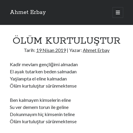
Ahmet Erbay
ana
menüyü
Yan
aç
Son Yazılar
Menü
ÖLÜM KURTULUŞTUR
ELİF BENİ BIRAKMA
AĞLAMAYIN BOŞUNA
Tarih:
19 Nisan 2019
| Yazar:
Ahmet Erbay
ÖLÜM GELSİN
YALAN DEMEM HARAM YEMEM
Kadir mevlam gençliğimi almadan
DOĞRU YOLDAN ÇIKAMAM
El ayak tutarken beden salmadan
Yaşlanıpta el eline kalmadan
Ölüm kurtuluştur sürünmektense
Son Yorumlar
Ben kalmayım kimselerin eline
BAĞIŞLA ADINI
için
dario72
Su ver demem torun ile geline
BAĞIŞLA ADINI
için
old_betty6573
Dokunmayım hiç kimsenin teline
BAĞIŞLA ADINI
için
foodie22
Ölüm kurtuluştur sürünmektense
BAĞIŞLA ADINI
için
Zoe72
BAĞIŞLA ADINI
için
dailyLinda1997