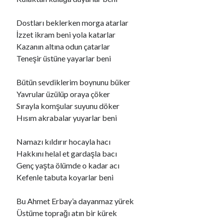
Dostları beklerken morga atarlar
Ara
İzzet ikram beni yola katarlar
Ara
Kazanın altına odun çatarlar
Teneşir üstüne yayarlar beni
Bütün sevdiklerim boynunu büker
Yavrular üzülüp oraya çöker
Sırayla komşular suyunu döker
Hısım akrabalar yuyarlar beni
Namazı kıldırır hocayla hacı
Hakkını helal et gardaşla bacı
Genç yaşta ölümde o kadar acı
Kefenle tabuta koyarlar beni
Bu Ahmet Erbay’a dayanmaz yürek
Üstüme toprağı atın bir kürek