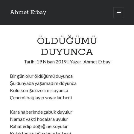
Ahmet Erbay
ana
menüyü
Yan
aç
Son Yazılar
Menü
ÖLDÜĞÜMÜ
ELİF BENİ BIRAKMA
AĞLAMAYIN BOŞUNA
DUYUNCA
ÖLÜM GELSİN
YALAN DEMEM HARAM YEMEM
Tarih:
19 Nisan 2019
| Yazar:
Ahmet Erbay
DOĞRU YOLDAN ÇIKAMAM
Bir gün olur öldüğümü duyunca
Şu dünyada yaşamadım doyunca
Kolu komşu üzerimi soyunca
Son Yorumlar
Çenemi bağlayıp soyarlar beni
BAĞIŞLA ADINI
için
dario72
BAĞIŞLA ADINI
için
old_betty6573
Kara haberimde çabuk duyulur
BAĞIŞLA ADINI
için
foodie22
Namaz vakti hocalara uyulur
BAĞIŞLA ADINI
için
Zoe72
Rahat edip döşeğine koyulur
BAĞIŞLA ADINI
için
dailyLinda1997
Kulaktan kulağa duyarlar beni