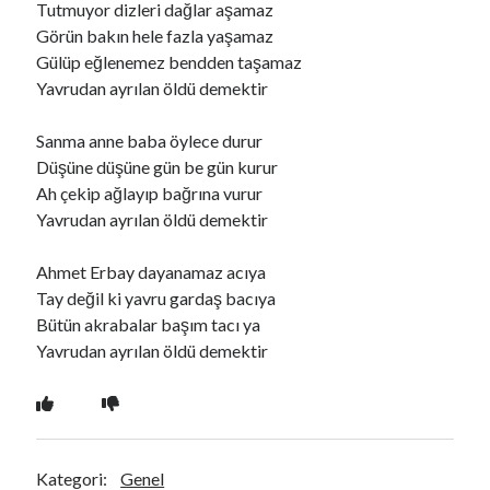
Tutmuyor dizleri dağlar aşamaz
Görün bakın hele fazla yaşamaz
Gülüp eğlenemez bendden taşamaz
Ara
Yavrudan ayrılan öldü demektir
Ara
Sanma anne baba öylece durur
Düşüne düşüne gün be gün kurur
Ah çekip ağlayıp bağrına vurur
Yavrudan ayrılan öldü demektir
Ahmet Erbay dayanamaz acıya
Tay değil ki yavru gardaş bacıya
Bütün akrabalar başım tacı ya
Yavrudan ayrılan öldü demektir
Kategori:
Genel