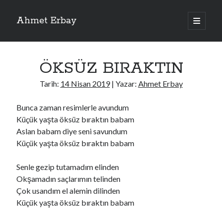
Ahmet Erbay
ana
menüyü
Yan
aç
Son Yazılar
Menü
ÖKSÜZ BIRAKTIN
ELİF BENİ BIRAKMA
AĞLAMAYIN BOŞUNA
Tarih:
14 Nisan 2019
| Yazar:
Ahmet Erbay
ÖLÜM GELSİN
YALAN DEMEM HARAM YEMEM
Bunca zaman resimlerle avundum
DOĞRU YOLDAN ÇIKAMAM
Küçük yaşta öksüz bıraktın babam
Aslan babam diye seni savundum
Küçük yaşta öksüz bıraktın babam
Son Yorumlar
Senle gezip tutamadım elinden
BAĞIŞLA ADINI
için
dario72
Okşamadın saçlarımın telinden
BAĞIŞLA ADINI
için
old_betty6573
Çok usandım el alemin dilinden
BAĞIŞLA ADINI
için
foodie22
Küçük yaşta öksüz bıraktın babam
BAĞIŞLA ADINI
için
Zoe72
BAĞIŞLA ADINI
için
dailyLinda1997