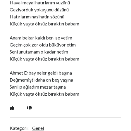
Hayal meyal hatırlarım yüzünü
Geziyorduk yokuşunu düzünü
Hatırlarım nasihatin sözünü
Ara
Küçük yaşta öksüz bıraktın babam
Ara
Anam bekar kaldı ben ise yetim
Geçim çok zor oldu büküyor etim
Seni unutamam o kadar netim
Küçük yaşta öksüz bıraktın babam
Ahmet Erbay neler geldi başına
Değmemişti daha on beş yaşına
Sarılıp ağladım mezar taşına
Küçük yaşta öksüz bıraktın babam
Kategori:
Genel