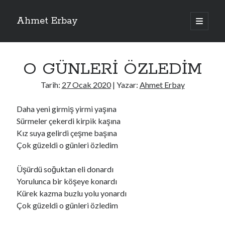
Ahmet Erbay
ana
menüyü
Yan
aç
Son Yazılar
Menü
O GÜNLERİ ÖZLEDİM
ELİF BENİ BIRAKMA
AĞLAMAYIN BOŞUNA
Tarih:
27 Ocak 2020
| Yazar:
Ahmet Erbay
ÖLÜM GELSİN
YALAN DEMEM HARAM YEMEM
Daha yeni girmiş yirmi yaşına
DOĞRU YOLDAN ÇIKAMAM
Sürmeler çekerdi kirpik kaşına
Kız suya gelirdi çeşme başına
Çok güzeldi o günleri özledim
Son Yorumlar
Üşürdü soğuktan eli donardı
BAĞIŞLA ADINI
için
dario72
Yorulunca bir köşeye konardı
BAĞIŞLA ADINI
için
old_betty6573
Kürek kazma buzlu yolu yonardı
BAĞIŞLA ADINI
için
foodie22
Çok güzeldi o günleri özledim
BAĞIŞLA ADINI
için
Zoe72
BAĞIŞLA ADINI
için
dailyLinda1997