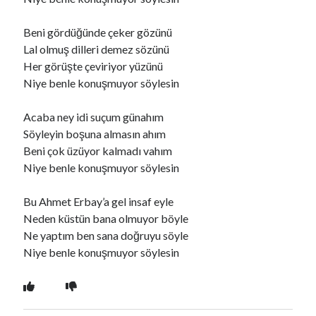
Beni gördüğünde çeker gözünü
Ara
Lal olmuş dilleri demez sözünü
Ara
Her görüşte çeviriyor yüzünü
Niye benle konuşmuyor söylesin
Acaba ney idi suçum günahım
Söyleyin boşuna almasın ahım
Beni çok üzüyor kalmadı vahım
Niye benle konuşmuyor söylesin
Bu Ahmet Erbay’a gel insaf eyle
Neden küstün bana olmuyor böyle
Ne yaptım ben sana doğruyu söyle
Niye benle konuşmuyor söylesin