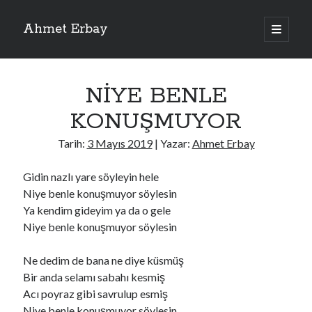
Ahmet Erbay
ana
menüyü
Yan
aç
Son Yazılar
Menü
NİYE BENLE
ELİF BENİ BIRAKMA
AĞLAMAYIN BOŞUNA
KONUŞMUYOR
ÖLÜM GELSİN
YALAN DEMEM HARAM YEMEM
Tarih:
3 Mayıs 2019
| Yazar:
Ahmet Erbay
DOĞRU YOLDAN ÇIKAMAM
Gidin nazlı yare söyleyin hele
Niye benle konuşmuyor söylesin
Ya kendim gideyim ya da o gele
Son Yorumlar
Niye benle konuşmuyor söylesin
BAĞIŞLA ADINI
için
dario72
BAĞIŞLA ADINI
için
old_betty6573
Ne dedim de bana ne diye küsmüş
BAĞIŞLA ADINI
için
foodie22
Bir anda selamı sabahı kesmiş
BAĞIŞLA ADINI
için
Zoe72
Acı poyraz gibi savrulup esmiş
BAĞIŞLA ADINI
için
dailyLinda1997
Niye benle konuşmuyor söylesin