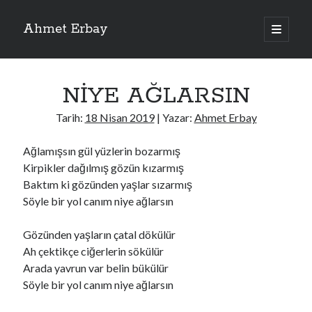
Ahmet Erbay
ana
menüyü
Yan
aç
Son Yazılar
Menü
NİYE AĞLARSIN
ELİF BENİ BIRAKMA
AĞLAMAYIN BOŞUNA
Tarih:
18 Nisan 2019
| Yazar:
Ahmet Erbay
ÖLÜM GELSİN
YALAN DEMEM HARAM YEMEM
Ağlamışsın gül yüzlerin bozarmış
DOĞRU YOLDAN ÇIKAMAM
Kirpikler dağılmış gözün kızarmış
Baktım ki gözünden yaşlar sızarmış
Söyle bir yol canım niye ağlarsın
Son Yorumlar
Gözünden yaşların çatal dökülür
BAĞIŞLA ADINI
için
dario72
Ah çektikçe ciğerlerin sökülür
BAĞIŞLA ADINI
için
old_betty6573
Arada yavrun var belin bükülür
BAĞIŞLA ADINI
için
foodie22
Söyle bir yol canım niye ağlarsın
BAĞIŞLA ADINI
için
Zoe72
BAĞIŞLA ADINI
için
dailyLinda1997