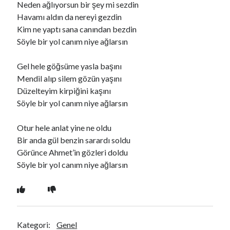
Neden ağlıyorsun bir şey mi sezdin
Havamı aldın da nereyi gezdin
Kim ne yaptı sana canından bezdin
Ara
Söyle bir yol canım niye ağlarsın
Ara
Gel hele göğsüme yasla başını
Mendil alıp silem gözün yaşını
Düzelteyim kirpiğini kaşını
Söyle bir yol canım niye ağlarsın
Otur hele anlat yine ne oldu
Bir anda gül benzin sarardı soldu
Görünce Ahmet’in gözleri doldu
Söyle bir yol canım niye ağlarsın
Kategori:
Genel