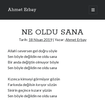
Ahmet Erbay
ana
menüyü
Yan
aç
Son Yazılar
Menü
NE OLDU SANA
ELİF BENİ BIRAKMA
AĞLAMAYIN BOŞUNA
Tarih:
18 Nisan 2019
| Yazar:
Ahmet Erbay
ÖLÜM GELSİN
YALAN DEMEM HARAM YEMEM
Allah’ı seversen gel doğru söyle
DOĞRU YOLDAN ÇIKAMAM
Sen böyle değildin ne oldu sana
Bir anda değiştin olmuyor böyle
Sen böyle değildin ne oldu sana
Son Yorumlar
Kızınca kimseyi görmüyor gözün
BAĞIŞLA ADINI
için
dario72
Farkında değilsin kırıyor sözün
BAĞIŞLA ADINI
için
old_betty6573
Sinirin geçince kızarır yüzün
BAĞIŞLA ADINI
için
foodie22
Sen böyle değildin ne oldu sana
BAĞIŞLA ADINI
için
Zoe72
BAĞIŞLA ADINI
için
dailyLinda1997