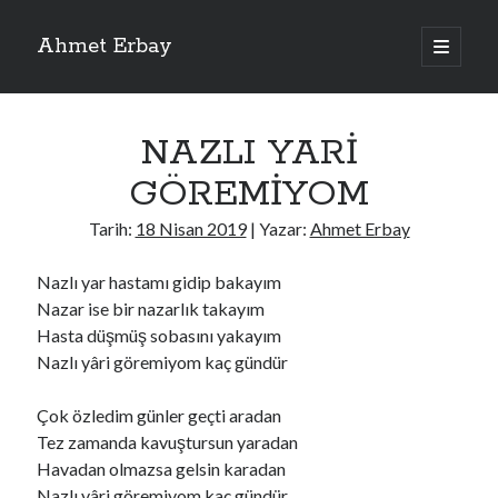
Ahmet Erbay
ana
menüyü
Yan
aç
Son Yazılar
Menü
NAZLI YARİ
ELİF BENİ BIRAKMA
AĞLAMAYIN BOŞUNA
GÖREMİYOM
ÖLÜM GELSİN
YALAN DEMEM HARAM YEMEM
Tarih:
18 Nisan 2019
| Yazar:
Ahmet Erbay
DOĞRU YOLDAN ÇIKAMAM
Nazlı yar hastamı gidip bakayım
Nazar ise bir nazarlık takayım
Hasta düşmüş sobasını yakayım
Son Yorumlar
Nazlı yâri göremiyom kaç gündür
BAĞIŞLA ADINI
için
dario72
BAĞIŞLA ADINI
için
old_betty6573
Çok özledim günler geçti aradan
BAĞIŞLA ADINI
için
foodie22
Tez zamanda kavuştursun yaradan
BAĞIŞLA ADINI
için
Zoe72
Havadan olmazsa gelsin karadan
BAĞIŞLA ADINI
için
dailyLinda1997
Nazlı yâri göremiyom kaç gündür