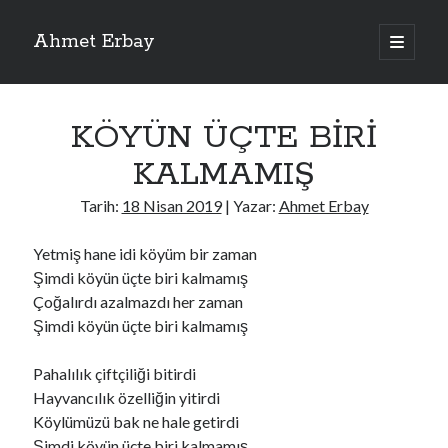
Ahmet Erbay
ana
menüyü
Yan
aç
Son Yazılar
Menü
KÖYÜN ÜÇTE BİRİ
ELİF BENİ BIRAKMA
AĞLAMAYIN BOŞUNA
KALMAMIŞ
ÖLÜM GELSİN
YALAN DEMEM HARAM YEMEM
Tarih:
18 Nisan 2019
| Yazar:
Ahmet Erbay
DOĞRU YOLDAN ÇIKAMAM
Yetmiş hane idi köyüm bir zaman
Şimdi köyün üçte biri kalmamış
Çoğalırdı azalmazdı her zaman
Son Yorumlar
Şimdi köyün üçte biri kalmamış
BAĞIŞLA ADINI
için
dario72
BAĞIŞLA ADINI
için
old_betty6573
Pahalılık çiftçiliği bitirdi
BAĞIŞLA ADINI
için
foodie22
Hayvancılık özelliğin yitirdi
BAĞIŞLA ADINI
için
Zoe72
Köylümüzü bak ne hale getirdi
BAĞIŞLA ADINI
için
dailyLinda1997
Şimdi köyün üçte biri kalmamış