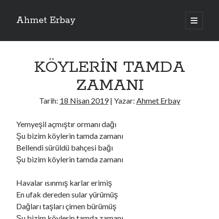
Ahmet Erbay
ana
menüyü
Yan
aç
Son Yazılar
Menü
KÖYLERİN TAMDA
ELİF BENİ BIRAKMA
AĞLAMAYIN BOŞUNA
ZAMANI
ÖLÜM GELSİN
YALAN DEMEM HARAM YEMEM
Tarih:
18 Nisan 2019
| Yazar:
Ahmet Erbay
DOĞRU YOLDAN ÇIKAMAM
Yemyeşil açmıştır ormanı dağı
Şu bizim köylerin tamda zamanı
Bellendi sürüldü bahçesi bağı
Son Yorumlar
Şu bizim köylerin tamda zamanı
BAĞIŞLA ADINI
için
dario72
BAĞIŞLA ADINI
için
old_betty6573
Havalar ısınmış karlar erimiş
BAĞIŞLA ADINI
için
foodie22
En ufak dereden sular yürümüş
BAĞIŞLA ADINI
için
Zoe72
Dağları taşları çimen bürümüş
BAĞIŞLA ADINI
için
dailyLinda1997
Şu bizim köylerin tamda zamanı