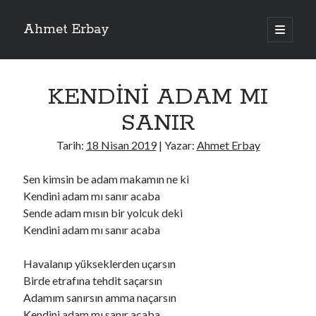
Ahmet Erbay
ana
menüyü
Yan
aç
Son Yazılar
Menü
KENDİNİ ADAM MI
ELİF BENİ BIRAKMA
AĞLAMAYIN BOŞUNA
SANIR
ÖLÜM GELSİN
YALAN DEMEM HARAM YEMEM
Tarih:
18 Nisan 2019
| Yazar:
Ahmet Erbay
DOĞRU YOLDAN ÇIKAMAM
Sen kimsin be adam makamın ne ki
Kendini adam mı sanır acaba
Sende adam mısın bir yolcuk deki
Son Yorumlar
Kendini adam mı sanır acaba
BAĞIŞLA ADINI
için
dario72
BAĞIŞLA ADINI
için
old_betty6573
Havalanıp yükseklerden uçarsın
BAĞIŞLA ADINI
için
foodie22
Birde etrafına tehdit saçarsın
BAĞIŞLA ADINI
için
Zoe72
Adamım sanırsın amma naçarsın
BAĞIŞLA ADINI
için
dailyLinda1997
Kendini adam mı sanır acaba