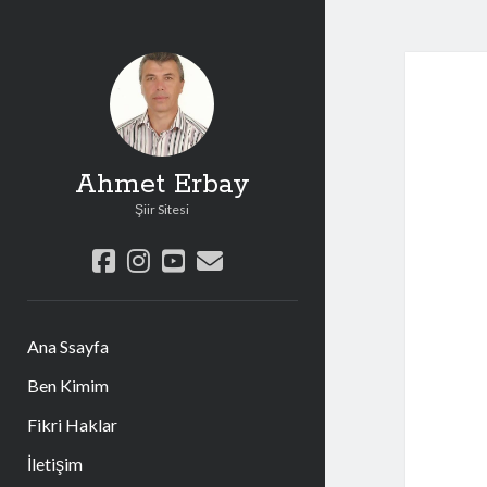
Ahmet Erbay
Şiir Sitesi
facebook
instagram
youtube
e-
posta
Ana Ssayfa
Ben Kimim
Fikri Haklar
İletişim