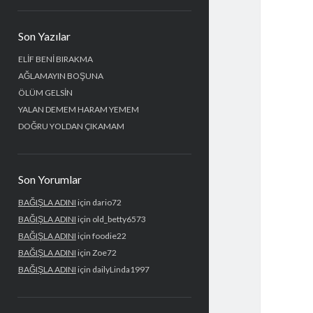
Yan
Son Yazılar
Menü
ELİF BENİ BIRAKMA
AĞLAMAYIN BOŞUNA
ÖLÜM GELSİN
YALAN DEMEM HARAM YEMEM
DOĞRU YOLDAN ÇIKAMAM
Son Yorumlar
BAĞIŞLA ADINI
için
dario72
BAĞIŞLA ADINI
için
old_betty6573
BAĞIŞLA ADINI
için
foodie22
BAĞIŞLA ADINI
için
Zoe72
BAĞIŞLA ADINI
için
dailyLinda1997