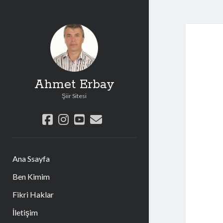
Ahmet Erbay
Şiir Sitesi
facebook
instagram
youtube
e-
posta
Ana Ssayfa
Ben Kimim
Fikri Haklar
İletişim