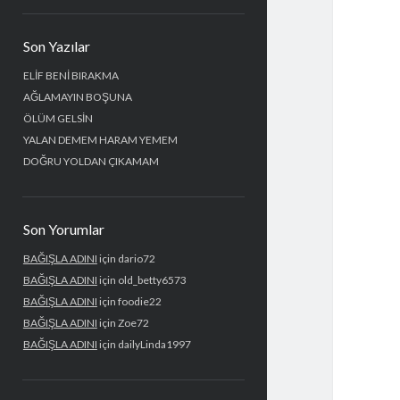
Yan
Son Yazılar
Menü
ELİF BENİ BIRAKMA
AĞLAMAYIN BOŞUNA
ÖLÜM GELSİN
YALAN DEMEM HARAM YEMEM
DOĞRU YOLDAN ÇIKAMAM
Son Yorumlar
BAĞIŞLA ADINI
için
dario72
BAĞIŞLA ADINI
için
old_betty6573
BAĞIŞLA ADINI
için
foodie22
BAĞIŞLA ADINI
için
Zoe72
BAĞIŞLA ADINI
için
dailyLinda1997