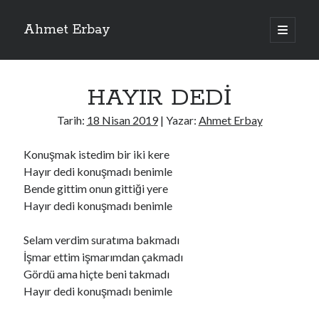
Ahmet Erbay
ana
menüyü
Yan
aç
Son Yazılar
Menü
HAYIR DEDİ
ELİF BENİ BIRAKMA
AĞLAMAYIN BOŞUNA
Tarih:
18 Nisan 2019
| Yazar:
Ahmet Erbay
ÖLÜM GELSİN
YALAN DEMEM HARAM YEMEM
Konuşmak istedim bir iki kere
DOĞRU YOLDAN ÇIKAMAM
Hayır dedi konuşmadı benimle
Bende gittim onun gittiği yere
Hayır dedi konuşmadı benimle
Son Yorumlar
Selam verdim suratıma bakmadı
BAĞIŞLA ADINI
için
dario72
İşmar ettim işmarımdan çakmadı
BAĞIŞLA ADINI
için
old_betty6573
Gördü ama hiçte beni takmadı
BAĞIŞLA ADINI
için
foodie22
Hayır dedi konuşmadı benimle
BAĞIŞLA ADINI
için
Zoe72
BAĞIŞLA ADINI
için
dailyLinda1997