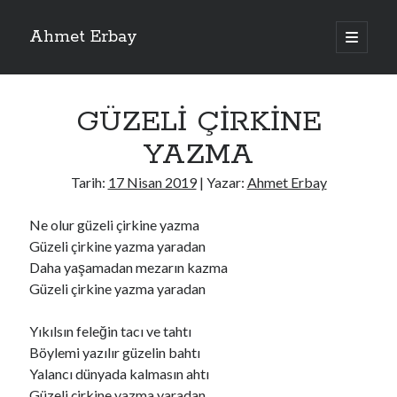
Ahmet Erbay
ana
menüyü
Yan
aç
Son Yazılar
Menü
GÜZELİ ÇİRKİNE
ELİF BENİ BIRAKMA
AĞLAMAYIN BOŞUNA
YAZMA
ÖLÜM GELSİN
YALAN DEMEM HARAM YEMEM
Tarih:
17 Nisan 2019
| Yazar:
Ahmet Erbay
DOĞRU YOLDAN ÇIKAMAM
Ne olur güzeli çirkine yazma
Güzeli çirkine yazma yaradan
Daha yaşamadan mezarın kazma
Son Yorumlar
Güzeli çirkine yazma yaradan
BAĞIŞLA ADINI
için
dario72
BAĞIŞLA ADINI
için
old_betty6573
Yıkılsın feleğin tacı ve tahtı
BAĞIŞLA ADINI
için
foodie22
Böylemi yazılır güzelin bahtı
BAĞIŞLA ADINI
için
Zoe72
Yalancı dünyada kalmasın ahtı
BAĞIŞLA ADINI
için
dailyLinda1997
Güzeli çirkine yazma yaradan