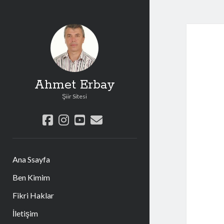
Ahmet Erbay
Şiir Sitesi
facebook
instagram
youtube
e-
posta
Ana Ssayfa
Ben Kimim
Fikri Haklar
İletişim