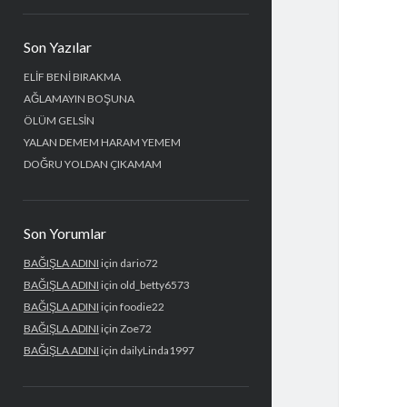
Yan
Son Yazılar
Menü
ELİF BENİ BIRAKMA
AĞLAMAYIN BOŞUNA
ÖLÜM GELSİN
YALAN DEMEM HARAM YEMEM
DOĞRU YOLDAN ÇIKAMAM
Son Yorumlar
BAĞIŞLA ADINI
için
dario72
BAĞIŞLA ADINI
için
old_betty6573
BAĞIŞLA ADINI
için
foodie22
BAĞIŞLA ADINI
için
Zoe72
BAĞIŞLA ADINI
için
dailyLinda1997