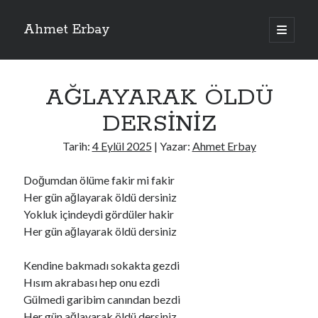
Ahmet Erbay
ana
menüyü
Yan
aç
Son Yazılar
Menü
AĞLAYARAK ÖLDÜ
ELİF BENİ BIRAKMA
AĞLAMAYIN BOŞUNA
DERSİNİZ
ÖLÜM GELSİN
YALAN DEMEM HARAM YEMEM
Tarih:
4 Eylül 2025
| Yazar:
Ahmet Erbay
DOĞRU YOLDAN ÇIKAMAM
Doğumdan ölüme fakir mi fakir
Her gün ağlayarak öldü dersiniz
Yokluk içindeydi gördüler hakir
Son Yorumlar
Her gün ağlayarak öldü dersiniz
BAĞIŞLA ADINI
için
dario72
BAĞIŞLA ADINI
için
old_betty6573
Kendine bakmadı sokakta gezdi
BAĞIŞLA ADINI
için
foodie22
Hısım akrabası hep onu ezdi
BAĞIŞLA ADINI
için
Zoe72
Gülmedi garibim canından bezdi
BAĞIŞLA ADINI
için
dailyLinda1997
Her gün ağlayarak öldü dersiniz