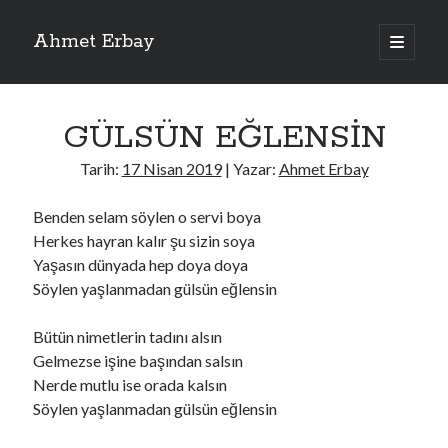
Ahmet Erbay
ana
menüyü
Yan
aç
Son Yazılar
Menü
GÜLSÜN EĞLENSİN
ELİF BENİ BIRAKMA
AĞLAMAYIN BOŞUNA
Tarih:
17 Nisan 2019
| Yazar:
Ahmet Erbay
ÖLÜM GELSİN
YALAN DEMEM HARAM YEMEM
Benden selam söylen o servi boya
DOĞRU YOLDAN ÇIKAMAM
Herkes hayran kalır şu sizin soya
Yaşasın dünyada hep doya doya
Söylen yaşlanmadan gülsün eğlensin
Son Yorumlar
Bütün nimetlerin tadını alsın
BAĞIŞLA ADINI
için
dario72
Gelmezse işine başından salsın
BAĞIŞLA ADINI
için
old_betty6573
Nerde mutlu ise orada kalsın
BAĞIŞLA ADINI
için
foodie22
Söylen yaşlanmadan gülsün eğlensin
BAĞIŞLA ADINI
için
Zoe72
BAĞIŞLA ADINI
için
dailyLinda1997