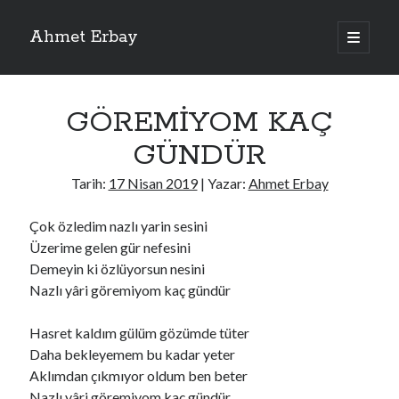
Ahmet Erbay
ana
menüyü
Yan
aç
Son Yazılar
Menü
GÖREMİYOM KAÇ
ELİF BENİ BIRAKMA
AĞLAMAYIN BOŞUNA
GÜNDÜR
ÖLÜM GELSİN
YALAN DEMEM HARAM YEMEM
Tarih:
17 Nisan 2019
| Yazar:
Ahmet Erbay
DOĞRU YOLDAN ÇIKAMAM
Çok özledim nazlı yarin sesini
Üzerime gelen gür nefesini
Demeyin ki özlüyorsun nesini
Son Yorumlar
Nazlı yâri göremiyom kaç gündür
BAĞIŞLA ADINI
için
dario72
BAĞIŞLA ADINI
için
old_betty6573
Hasret kaldım gülüm gözümde tüter
BAĞIŞLA ADINI
için
foodie22
Daha bekleyemem bu kadar yeter
BAĞIŞLA ADINI
için
Zoe72
Aklımdan çıkmıyor oldum ben beter
BAĞIŞLA ADINI
için
dailyLinda1997
Nazlı yâri göremiyom kaç gündür