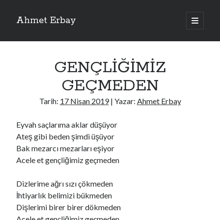
Ahmet Erbay
ana
menüyü
Yan
aç
Son Yazılar
Menü
GENÇLİĞİMİZ
ELİF BENİ BIRAKMA
AĞLAMAYIN BOŞUNA
GEÇMEDEN
ÖLÜM GELSİN
YALAN DEMEM HARAM YEMEM
Tarih:
17 Nisan 2019
| Yazar:
Ahmet Erbay
DOĞRU YOLDAN ÇIKAMAM
Eyvah saçlarıma aklar düşüyor
Ateş gibi beden şimdi üşüyor
Bak mezarcı mezarları eşiyor
Son Yorumlar
Acele et gençliğimiz geçmeden
BAĞIŞLA ADINI
için
dario72
BAĞIŞLA ADINI
için
old_betty6573
Dizlerime ağrı sızı çökmeden
BAĞIŞLA ADINI
için
foodie22
İhtiyarlık belimizi bükmeden
BAĞIŞLA ADINI
için
Zoe72
Dişlerimi birer birer dökmeden
BAĞIŞLA ADINI
için
dailyLinda1997
Acele et gençliğimiz geçmeden