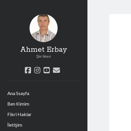
Ahmet Erbay
Şiir Sitesi
facebook
instagram
youtube
e-
posta
Ana Ssayfa
Ben Kimim
Fikri Haklar
İletişim