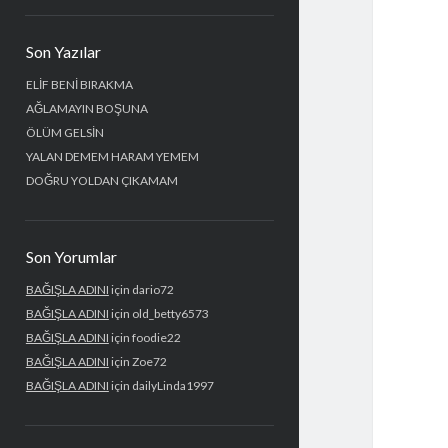
Yan
Son Yazılar
Menü
ELİF BENİ BIRAKMA
AĞLAMAYIN BOŞUNA
ÖLÜM GELSİN
YALAN DEMEM HARAM YEMEM
DOĞRU YOLDAN ÇIKAMAM
Son Yorumlar
BAĞIŞLA ADINI
için
dario72
BAĞIŞLA ADINI
için
old_betty6573
BAĞIŞLA ADINI
için
foodie22
BAĞIŞLA ADINI
için
Zoe72
BAĞIŞLA ADINI
için
dailyLinda1997