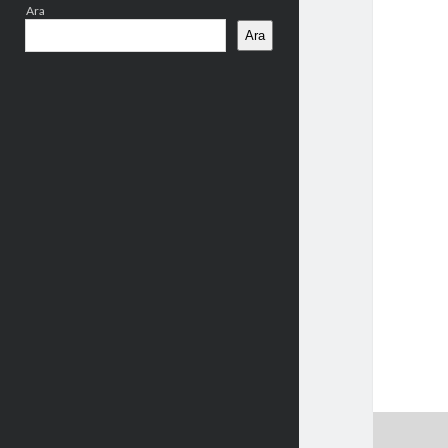
Ara
Ara